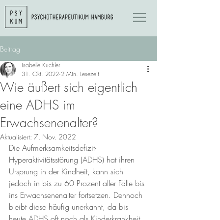
Beitrag
Isabelle Kuchler
31. Okt. 2022
2 Min. Lesezeit
Wie äußert sich eigentlich
eine ADHS im
Erwachsenenalter?
Aktualisiert:
7. Nov. 2022
Die Aufmerksamkeitsdefizit-
Hyperaktivitätsstörung (ADHS) hat ihren 
Ursprung in der Kindheit, kann sich 
jedoch in bis zu 60 Prozent aller Fälle bis 
ins Erwachsenenalter fortsetzen. Dennoch 
bleibt diese häufig unerkannt, da bis 
heute ADHS oft noch als Kinderkrankheit 